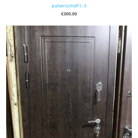
pulveris/mdf t--5
€300.00