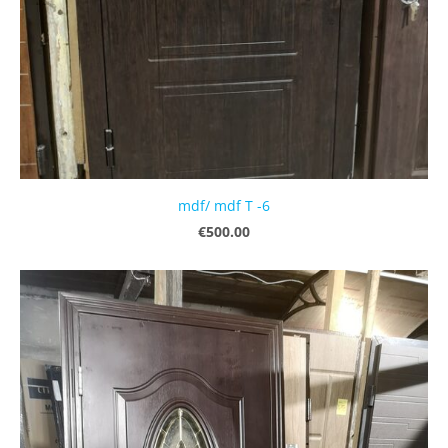
mdf/ mdf T -6
€500.00