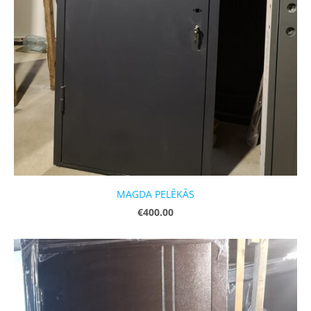
MAGDA PELĒKĀS
€400.00