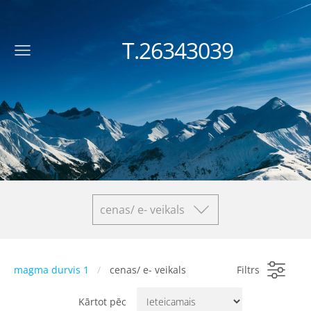
T.26343039
cenas/ e- veikals
magma durvis 1
cenas/ e- veikals
Filtrs
Kārtot pēc