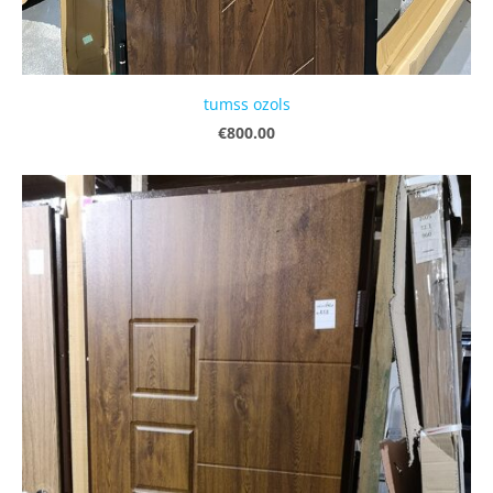
tumss ozols
€800.00