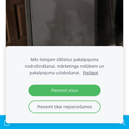
Mēs lietojam sīkfailus pakalpojuma
nodrošināšanai, mārketinga nolūkiem un
TEHNISKĀS
pakalpojuma uzlabošanai.
Pielāgot
€220.00
Pieņemt visus
Pieņemt tikai nepieciešamos