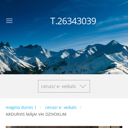
T.26343039
cenas/ e- veikals
magma durvis 1
cenas/ e- veikals
ARDURVIS MĀJAI VAI DZIVOKLIM