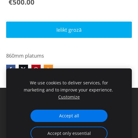
€500.00
Ielikt grozā
860mm platums
We use cookies to deliver services, for
marketing and to improve your experience.
Customize
Sīkdatnes
Veidots ar
Mozello
- labo mājas lapu ģeneratoru.
Accept all
Accept only essential