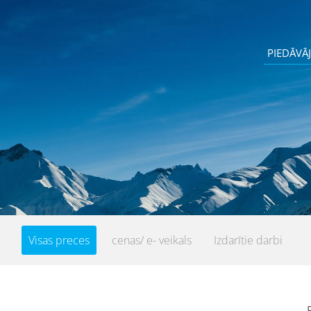
PIEDĀVĀ
039
Visas preces
cenas/ e- veikals
Izdarītie darbi
F