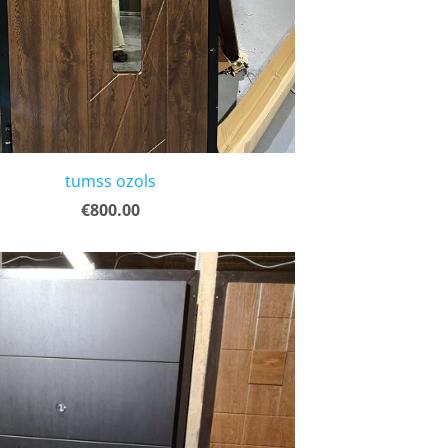
tumss ozols
€800.00