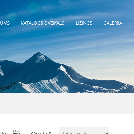
JUMS
KATALOGS E VEIKALS
LĪZINGS
GALERIJA
iltrs
Kārtot pēc