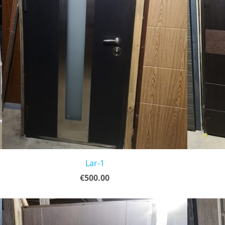
Lar-1
€500.00