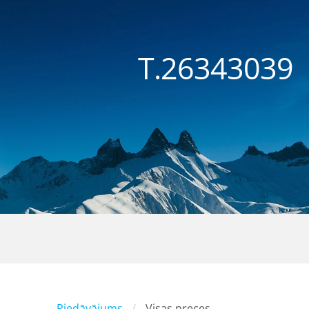
T.26343
Piedāvājums
Visas preces