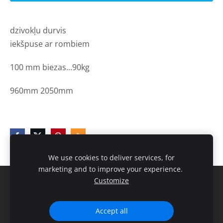
dzivokļu durvis
iekšpuse ar rombiem
100 mm biezas...90kg
960mm 2050mm
We use cookies to deliver services, for
marketing and to improve your experience.
Customize
Sīkdatnes
Veidots ar
Mozello
- labo mājas lapu ģeneratoru.
Accept all