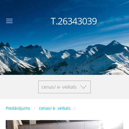
T.26343039
cenas/ e- veikals
Piedāvājums
cenas/ e- veikals