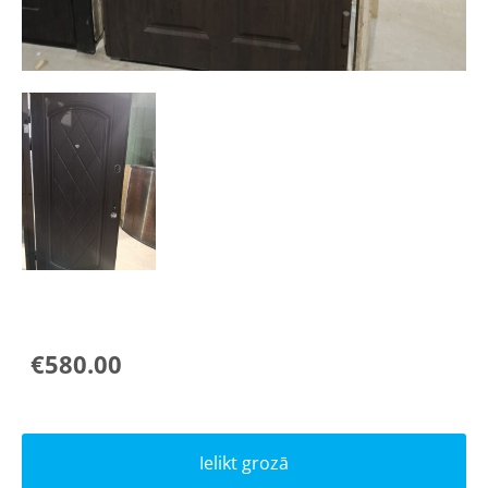
€580.00
Ielikt grozā