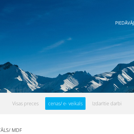
PIEDĀVĀ
039
Visas preces
cenas/ e- veikals
Izdarītie darbi
TĀLS/ MDF