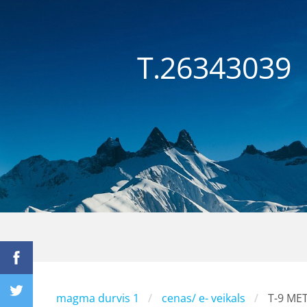
T.26343
magma durvis 1
cenas/ e- veikals
T-9 ME