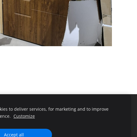
ies to deliver services, for marketing and to improve
ience.
Customize
Accept all