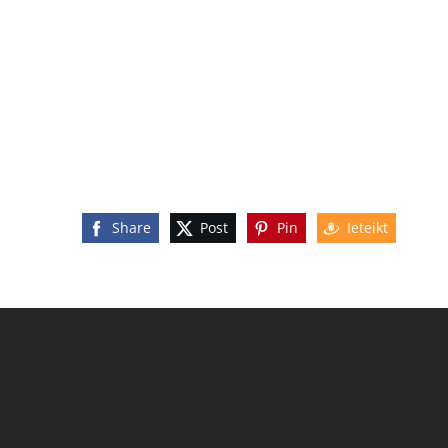
Share
Post
Pin
Ieteikt