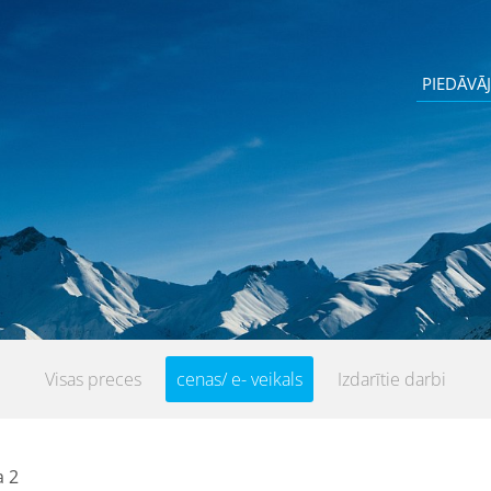
PIEDĀVĀ
039
Visas preces
cenas/ e- veikals
Izdarītie darbi
 2