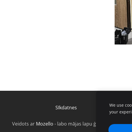
We use cook
Sīkdatnes
your exper
Veidots ar
Mozello
- labo mājas lapu ģeneratoru.