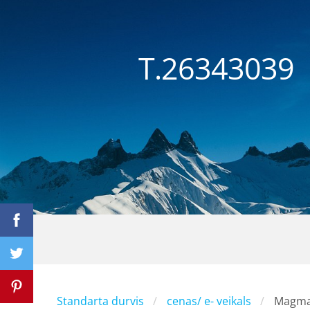
T.26343
Standarta durvis
cenas/ e- veikals
Magma