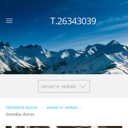
T.26343039
cenas/ e- veikals
Standarta durvis
cenas/ e- veikals
Dzivokļa durvis