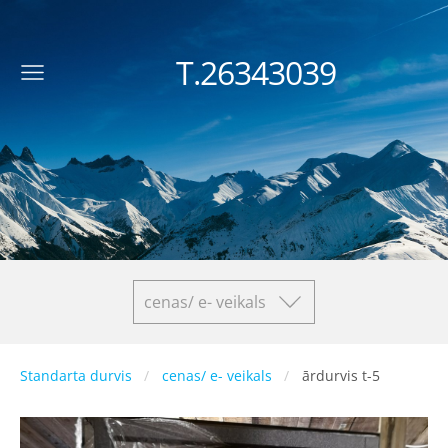
T.26343039
cenas/ e- veikals
Standarta durvis
cenas/ e- veikals
ārdurvis t-5