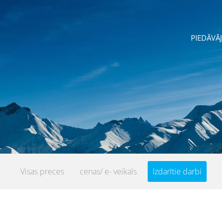
PIEDĀVĀ
039
Visas preces
cenas/ e- veikals
Izdarītie darbi