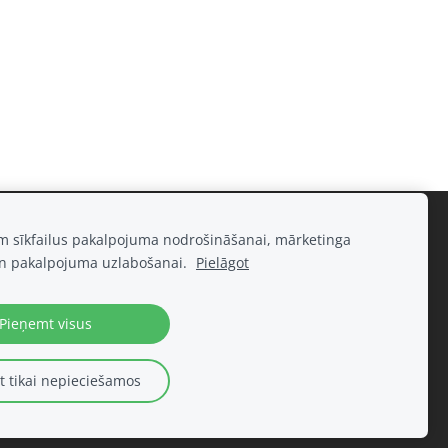
am sīkfailus pakalpojuma nodrošināšanai, mārketinga
n pakalpojuma uzlabošanai.
Pielāgot
Pieņemt visus
 tikai nepieciešamos