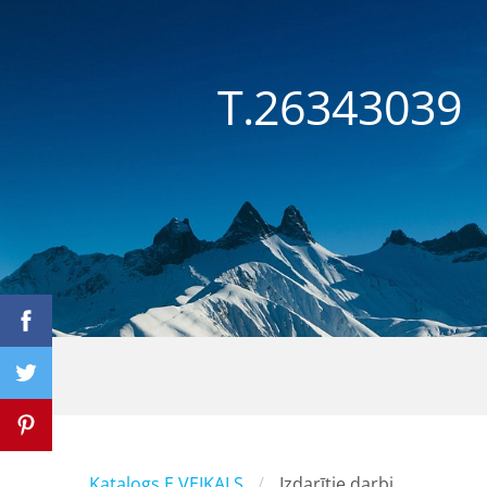
T.26343
Katalogs E VEIKALS
Izdarītie darbi