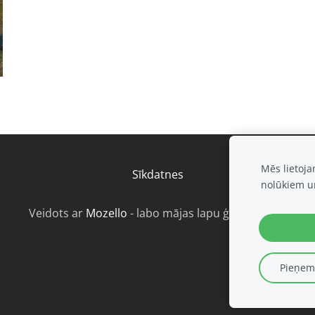
Mēs lietoj
Sīkdatnes
nolūkiem u
Veidots ar
Mozello
- labo mājas lapu ģeneratoru.
Pieņemt