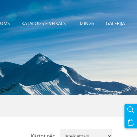
JUMS
KATALOGS E VEIKALS
LĪZINGS
GALERIJA
Kārtot pēc